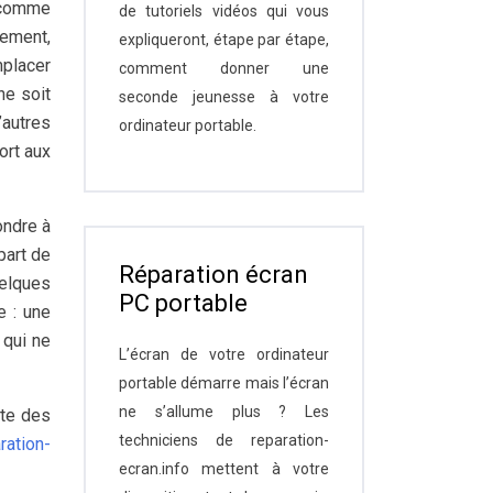
s comme
de tutoriels vidéos qui vous
tement,
expliqueront, étape par étape,
mplacer
comment donner une
ne soit
seconde jeunesse à votre
’autres
ordinateur portable.
ort aux
ondre à
part de
Réparation écran
uelques
PC portable
e : une
 qui ne
L’écran de votre ordinateur
portable démarre mais l’écran
ne s’allume plus ? Les
ste des
techniciens de reparation-
ration-
ecran.info mettent à votre