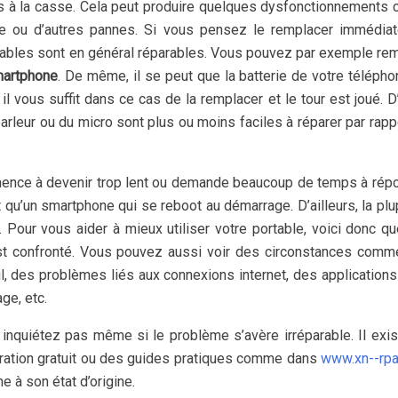
es à la casse. Cela peut produire quelques dysfonctionnement
ile ou d’autres pannes. Si vous pensez le remplacer immédia
bles sont en général réparables. Vous pouvez par exemple re
artphone
. De même, il se peut que la batterie de votre télépho
 vous suffit dans ce cas de la remplacer et le tour est joué. D
leur ou du micro sont plus ou moins faciles à réparer par rapp
mmence à devenir trop lent ou demande beaucoup de temps à rép
ant qu’un smartphone qui se reboot au démarrage. D’ailleurs, la plu
Pour vous aider à mieux utiliser votre portable, voici donc q
st confronté. Vous pouvez aussi voir des circonstances comm
l, des problèmes liés aux connexions internet, des applications
ge, etc.
inquiétez pas même si le problème s’avère irréparable. Il exi
éparation gratuit ou des guides pratiques comme dans
www.xn--rpa
e à son état d’origine.