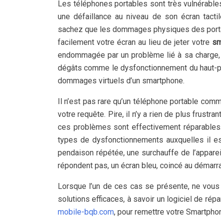
Les téléphones portables sont très vulnérabl
une défaillance au niveau de son écran tact
sachez que les dommages physiques des porta
facilement votre écran au lieu de jeter votre
sm
endommagée par un problème lié à sa charge, il
dégâts comme le dysfonctionnement du haut-par
dommages virtuels d’un smartphone.
Il n’est pas rare qu’un téléphone portable co
votre requête. Pire, il n’y a rien de plus frustr
ces problèmes sont effectivement réparables. 
types de dysfonctionnements auxquelles il e
pendaison répétée, une surchauffe de l’apparei
répondent pas, un écran bleu, coincé au démarra
Lorsque l’un de ces cas se présente, ne vous 
solutions efficaces, à savoir un logiciel de r
mobile-bqb.com
, pour remettre votre Smartphon