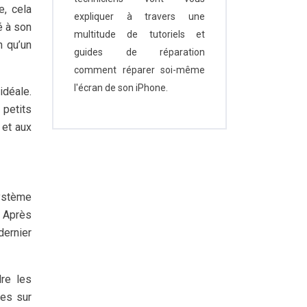
, cela
expliquer à travers une
é à son
multitude de tutoriels et
n qu’un
guides de réparation
comment réparer soi-même
l'écran de son iPhone.
idéale.
 petits
 et aux
système
. Après
dernier
dre les
ues sur